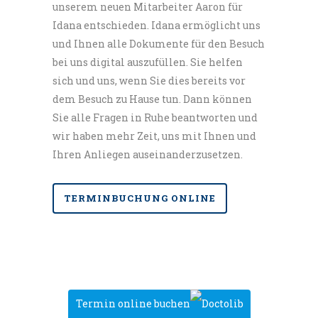
unserem neuen Mitarbeiter Aaron für
https://rheinlandklinikum.de/lukasneuss/kompete
Idana entschieden. Idana ermöglicht uns
und Ihnen alle Dokumente für den Besuch
und-jugendmedizin
bei uns digital auszufüllen. Sie helfen
sich und uns, wenn Sie dies bereits vor
Dokumente Downloads
dem Besuch zu Hause tun. Dann können
Sie alle Fragen in Ruhe beantworten und
Vorsorge- und Impfkalender
wir haben mehr Zeit, uns mit Ihnen und
Ihren Anliegen auseinanderzusetzen.
U3 Elternfragebogen
U4 Elternfragebogen
TERMINBUCHUNG ONLINE
U5 Elternfragebogen
U6 Elternfragebogen
U7 Elternfragebogen
U7a Elternfragebogen
Termin online buchen
U8 Elternfragebogen