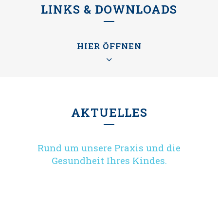
LINKS & DOWNLOADS
HIER ÖFFNEN
AKTUELLES
Hilfreiche Links
Berufsverband der Kinder- und
Rund um unsere Praxis und die
Jugendärzte – viele wichtige und richtige
Gesundheit Ihres Kindes.
Informationen rund um die
medizinische Versorgung von Kindern &
Jugendlichen: