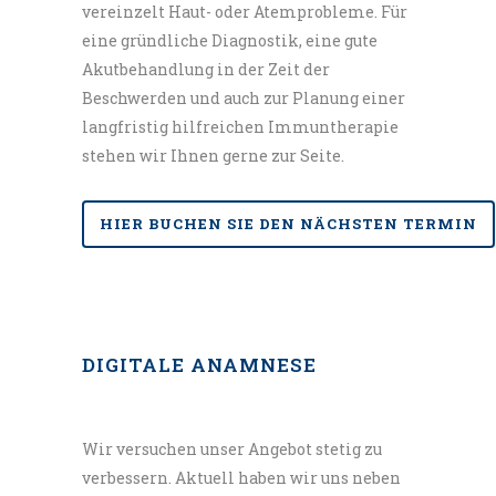
vereinzelt Haut- oder Atemprobleme. Für
Informationsbroschüren:
eine gründliche Diagnostik, eine gute
http://www.daab.de
Akutbehandlung in der Zeit der
Beschwerden und auch zur Planung einer
Deutsche Atemwegsliga – u.a.
langfristig hilfreichen Immuntherapie
Schulungsvideos zur richtigen
stehen wir Ihnen gerne zur Seite.
Inhalationstechnik bei Asthma:
http://www.atemwegsliga.de
HIER BUCHEN SIE DEN NÄCHSTEN TERMIN
Gesellschaft für pädiatrische Allergologie
und Umweltmedizin – Elternratgeber zu
wichtigen Fragen:
DIGITALE ANAMNESE
https://www.gpau.de/elternratgeber/
Kinderklinik des Lukaskrankenhauses
Wir versuchen unser Angebot stetig zu
Neuss – Kooperationspartner im Bereich
verbessern. Aktuell haben wir uns neben
der Nahrungsmittelallergien: