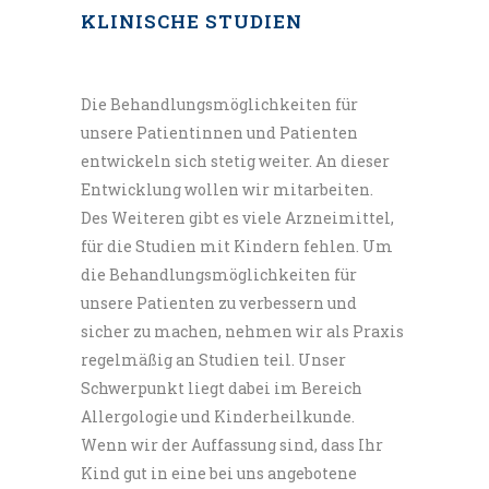
www.k
i
nderaerzte-
i
m
-netz.de
KLINISCHE STUDIEN
Berufsverband der Kinder- und
Jugendärzte zum Thema Impfungen:
Die Behandlungsmöglichkeiten für
www.kinderaerzte-im-netz
.de
/
impfen
unsere Patientinnen und Patienten
entwickeln sich stetig weiter. An dieser
Familienergo – Informationen, wie Sie
Entwicklung wollen wir mitarbeiten.
die motorische und sprachliche
Des Weiteren gibt es viele Arzneimittel,
Entwicklung Ihres Kindes fördern
für die Studien mit Kindern fehlen. Um
die Behandlungsmöglichkeiten für
können:
unsere Patienten zu verbessern und
http://www.familienergo.de/fuer-eltern
sicher zu machen, nehmen wir als Praxis
Staatsinstitut für Frühpädagogik –
regelmäßig an Studien teil. Unser
Schwerpunkt liegt dabei im Bereich
Informationen zu 2-sprachig
Allergologie und Kinderheilkunde.
aufwachsenden Kindern:
Wenn wir der Auffassung sind, dass Ihr
https://www.ifp.bayern.de/veroeffentlichungen/elt
Kind gut in eine bei uns angebotene