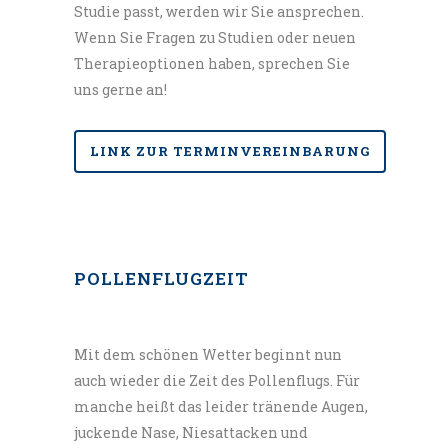
Studie passt, werden wir Sie ansprechen.
Verzeichnis aller Selbsthilfegruppen in
Wenn Sie Fragen zu Studien oder neuen
Deutschland:
Therapieoptionen haben, sprechen Sie
http://www.nakos.de
uns gerne an!
Auswärtiges Amt – Informationen zu
LINK ZUR TERMINVEREINBARUNG
Reiseimpfungen:
https://www.auswaertiges-
amt.de/de/ReiseUndSicherheit/reise-
und-sicherheitshinweise
POLLENFLUGZEIT
(Das gesuchte Urlaubsland auswählen und
die Rubrik „Medizinische Hinweise“
Mit dem schönen Wetter beginnt nun
beachten.)
auch wieder die Zeit des Pollenflugs. Für
Deutscher Allergie- & Asthmabund –
manche heißt das leider tränende Augen,
juckende Nase, Niesattacken und
Informationen zu Allergien & Asthma,